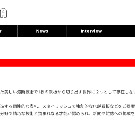
コンテンツへ移動
r
News
Interview
た美しい溶断技術で1枚の鉄板から切り出す世界に２つとして存在しな
造する個性的な表札、スタイリッシュで独創的な店舗看板などをご提案
分野で精巧な技術と類まれなる才能が認められ、新聞や雑誌への掲載を