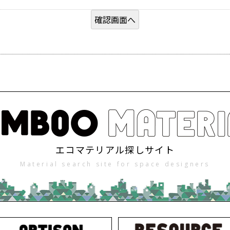
エコマテリアル探しサイト
Material search site for space designers