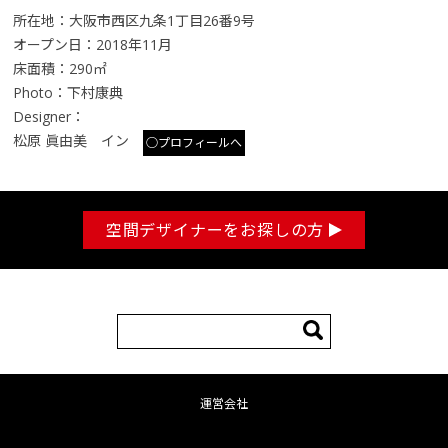
所在地：大阪市西区九条1丁目26番9号
オープン日：2018年11月
床面積：290㎡
Photo：下村康典
Designer：
松原 眞由美 イン
○プロフィールへ
空間デザイナーをお探しの方
検
索:
運営会社
コンテンツへ移動