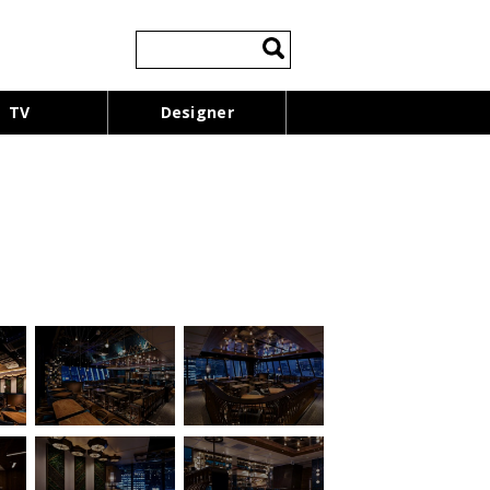
検
索:
TV
Designer