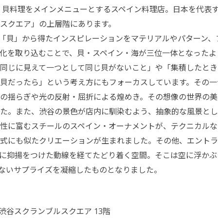
ecería」は、貝料理をメインメニューとするスペイン料理店。日本を
スクエア」の上層階にあります。
「貝」から得たインスピレーションをマテリアルやパターン、
化を取り込むことで、貝・スペイン・海が三位一体となったよ
同じに見えて一つとして同じ貝がないこと」や「集積したとき
貝だったら」という考え方にもフォーカスしています。その一
の揺らぎや光の反射・屈折による煌めき。その想像の世界の美
た。また、渋谷の景色が店内に馴染むよう、抽象的な風景とし
性に富むスチールのスペイン・オーナメントが、テクニカルな
式にも似たクリエーションが生まれました。その他、エントラ
に抑揚をつけた動線を経てたどり着く空間。そこは空に浮かぶ
ないサプライズを凝縮したものとなりました。
 渋谷スクランブルスクエア 13階