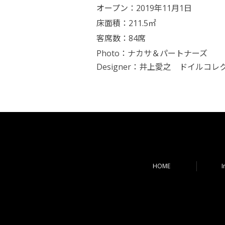
オープン：2019年11月1日
床面積：211.5㎡
客席数：84席
Photo：ナカサ＆パートナーズ
Designer：
井上愛之 ドイルコ
HOME
I
コンテンツへ移動