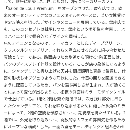
して、銀座に新築した自社ビルの1、2階にベーカリーカフェ
「Salon de Louis Premium」をオープンさせた。既存店では、欧
米のオーセンティックなカフェスタイルをベースに、若い女性受け
やSNS映えを狙ったデザインやメニューを展開している。銀座店で
も、このコンセプトは継承しつつ、銀座という場所性を考察し、よ
りハイエンドで都会的なデザインを目指した。
店のアイコンとなるのは、テーマカラーとしたディープグリーン、
クリスタルシャンデリア、それらを際立たせるために組み合わせた
真鍮とミラーである。路面店のため歩道から覗ける1階正面には、
パンのディスプレイ什器を設けている。ここが店の象徴になるよう
に、シャンデリアと折り上げた天井を間接照明と真鍮で強調し、什
器の形状もオブジェのような形状にした。什器の回りを回遊できる
ように配置しているため、パンを選ぶ楽しさが生まれ、人が動くこ
とによって変化が出るように、棚板の側面はミラーモザイクタイル
で仕上げている。1階と2階を繋ぐ階段では、吹き抜け部分に吊ら
れたシャンデリアと、それを映り込ませるために施した多角のミラ
ーによって、2階の空間を予感させつつ、期待感を持たせている。2
階では、外光を取り込みつつ、開放的なカフェの雰囲気を作るため
にオープンな構成とした。一面の壁をモールディングと組み合わせ