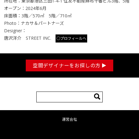
所在地：東京都港区三田1-4-1 住友不動産麻布十番ビル3階、5階
オープン：2024年6月
床面積：3階／570㎡ 5階／710㎡
Photo：ナカサ＆パートナーズ
Designer：
唐沢洋介 STREET INC.
○プロフィールへ
空間デザイナーをお探しの方
検
索:
運営会社
コンテンツへ移動