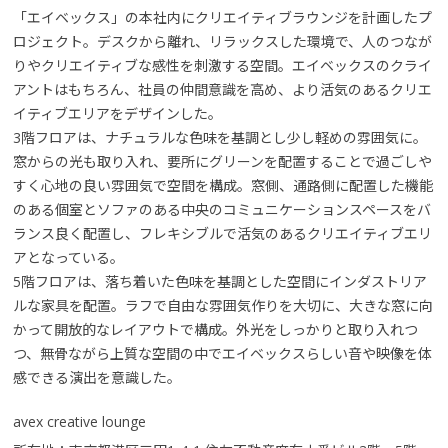
「エイベックス」の本社内にクリエイティブラウンジを計画したプ
ロジェクト。デスクから離れ、リラックスした環境で、人のつなが
りやクリエイティブな感性を刺激する空間。エイベックスのクライ
アントはもちろん、社員の仲間意識を高め、より活気のあるクリエ
イティブエリアをデザインした。
3階フロアは、ナチュラルな色味を基調とし少し軽めの雰囲気に。
窓からの光も取り入れ、要所にグリーンを配置することで過ごしや
すく心地の良い雰囲気で空間を構成。窓側、通路側に配置した機能
のある個室とソファのある中央のコミュニケーションスペースをバ
ランス良く配置し、フレキシブルで活気のあるクリエイティブエリ
アとなっている。
5階フロアは、落ち着いた色味を基調とした空間にインダストリア
ルな家具を配置。ラフで自由な雰囲気作りを大切に、大きな窓に向
かって開放的なレイアウトで構成。外光をしっかりと取り入れつ
つ、無骨ながら上質な空間の中でエイベックスらしい音や映像を体
感できる演出を意識した。
avex creative lounge