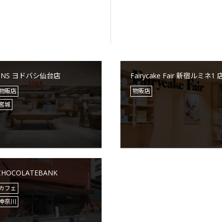
JINS ヨドバシ仙台店
Fairycake Fair 新宿ルミネ1 
物販店
物販店
宮城
CHOCOLATEBANK
カフェ
神奈川