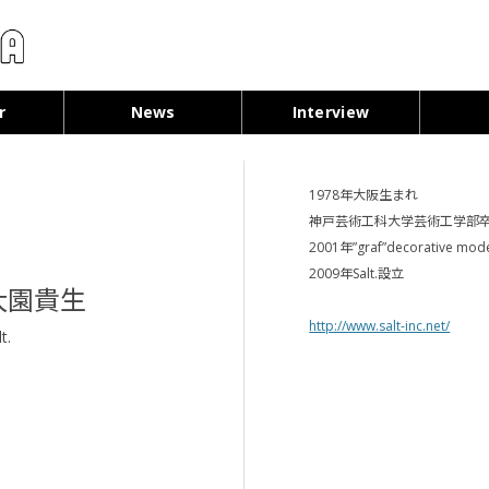
コンテンツへ移動
r
News
Interview
1978年大阪生まれ
神戸芸術工科大学芸術工学部
2001年”graf”decorative mo
2009年Salt.設立
大園貴生
http://www.salt-inc.net/
t.