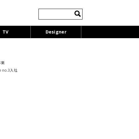
検
索:
TV
Designer
卒業
de no.3入社