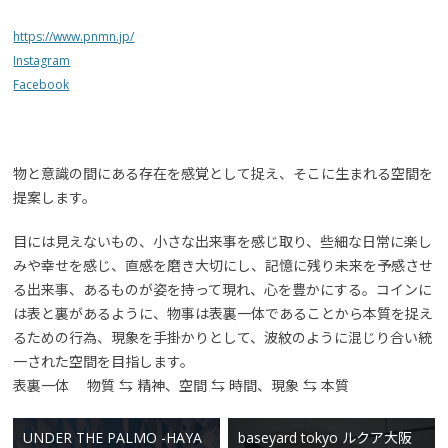
https://www.pnmn.jp/
Instagram
Facebook
物と意識の間にある存在を感覚として捉え、そこに生まれる空間を
提案します。
目には見えないもの、小さな出来事を感じ取り、些細な日常に楽し
みや幸せを感じ、直感を磨き大切にし、記憶に残り未来を予感させ
る出来事、あるものが姿を持って現れ、心を豊かにする。コインに
は表と裏があるように、物事は表裏一体であることから本質を捉え
るための行為、現象を手掛かりとして、波紋のように混じり合い統
一された空間を目指します。
表裏一体 物質 ⇆ 精神、空間 ⇆ 時間、現象 ⇆ 本質
UNDER THE PALMO -HAYA
baseyard tokyo ルクア大阪