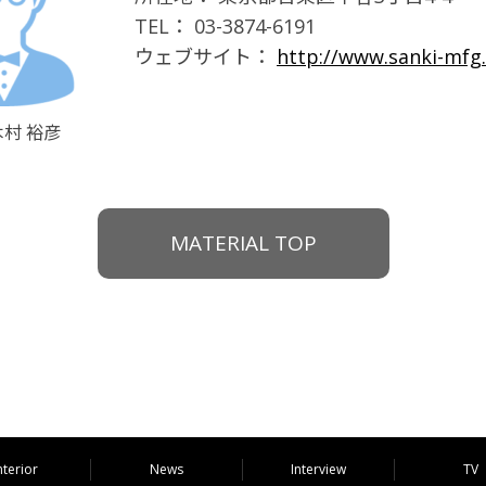
TEL：
03-3874-6191
ウェブサイト：
http://www.sanki-mfg.
村 裕彦
MATERIAL TOP
nterior
News
Interview
TV