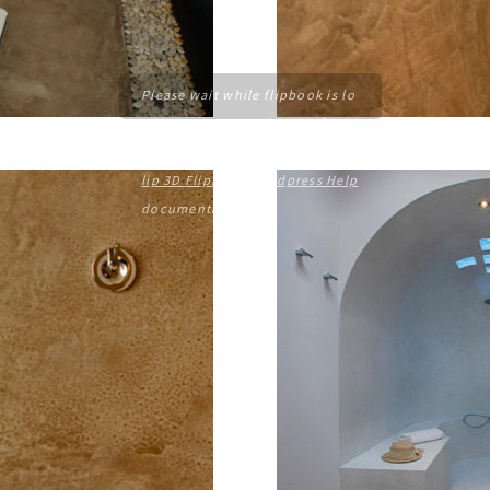
Please wait while flipbook is lo
ading. For more related info, FA
Qs and issues please refer to
dF
lip 3D Flipbook Wordpress Help
documentation.