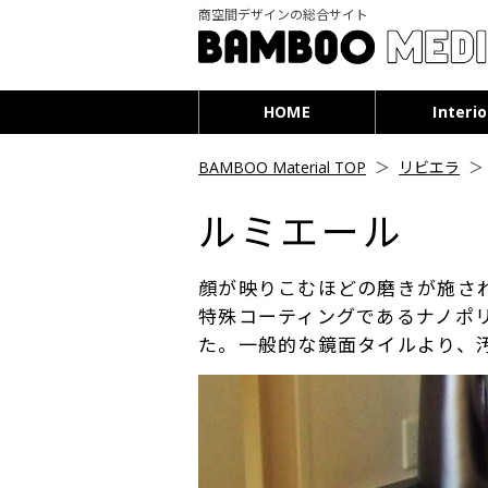
商空間デザインの総合サイト
HOME
Interio
BAMBOO Material TOP
＞
リビエラ
ルミエール
顔が映りこむほどの磨きが施さ
特殊コーティングであるナノポ
た。一般的な鏡面タイルより、