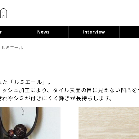
コンテンツへ移動
r
News
Interview
＞
ルミエール
れた「ルミエール」。
リッシュ加工により、タイル表面の目に見えない凹凸を
汚れやシミが付きにくく輝きが長持ちします。