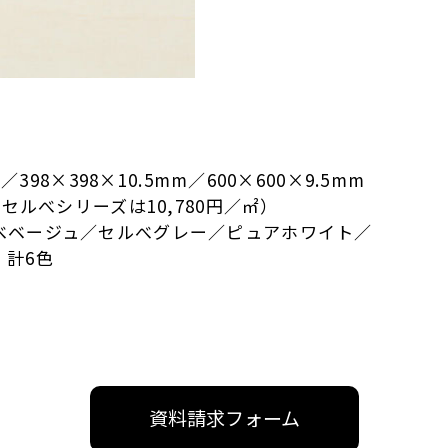
398×398×10.5mm／600×600×9.5mm
セルべシリーズは10,780円／㎡）
べベージュ／セルべグレー／ピュアホワイト／
 計6色
資料請求フォーム