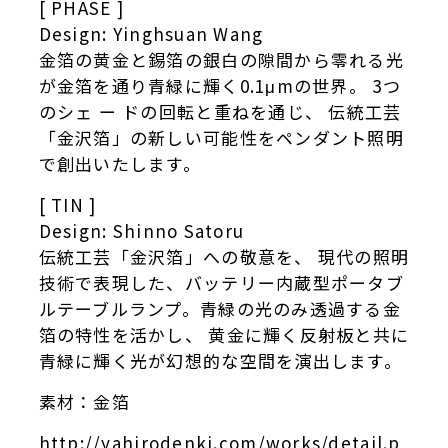
[ PHASE ]
Design: Yinghsuan Wang
金箔の黄金と錫箔の銀白の隙間から零れる光
が金箔を通り青緑に輝く0.1μmの世界。 3つ
のシェ ー ドの回転と重ねを通じ、 伝統工芸
「金沢箔」の新しい可能性をペンダント照明
で創出いたします。
[ TIN ]
Design: Shinno Satoru
伝統工芸「金沢箔」への敬意を、 現代の照明
技術で表現した、バッテリー内蔵型ポータブ
ルテーブルランプ。青緑の光のみ透過する金
箔の特性を活かし、 黄金に輝く反射板と共に
青緑に輝く光が幻想的な空間を演出します。
素材：金箔
http://yahirodenki.com/works/detail.p