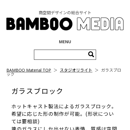
商空間デザインの総合サイト
コンテンツへ移動
MENU
検
索:
BAMBOO Material TOP
＞
スタジオリライト
＞
ガラスブロ
ック
ガラスブロック
ホットキャスト製法によるガラスブロック。
希望に応じた形の制作が可能。(形状につい
ては要相談)
塊のガラスにしか出せない表情、質感は空間