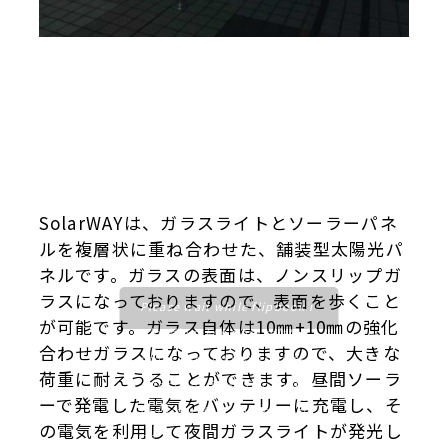
SolarWAYは、ガラスライトとソーラーパネ
ルを複層状に重ね合わせた、舗装型太陽光パ
ネルです。ガラスの表面は、ノンスリップガ
ラスになっておりますので、表面を歩くこと
Please wait while flipbook i
が可能です。ガラス自体は10㎜+10㎜の強化
s loading. For more related i
合わせガラスになっておりますので、大きな
nfo, FAQs and issues please
荷重に耐えうることができます。昼間ソーラ
refer to
dFlip 3D Flipbook W
ーで発電した電気をバッテリーに充電し、そ
ordpress Help
documentati
の電気を利用して夜間ガラスライトが発光し
on.