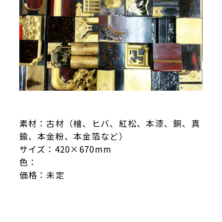
素材：古材（檜、ヒバ、紅松、本漆、銅、真
鍮、本金粉、本金箔など）
サイズ：420×670mm
色：
価格：未定