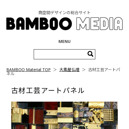
商空間デザインの総合サイト
コンテンツへ移動
MENU
検
索:
BAMBOO Material TOP
＞
大黒屋仏壇
＞
古材工芸アートパ
ネル
古材工芸アートパネル