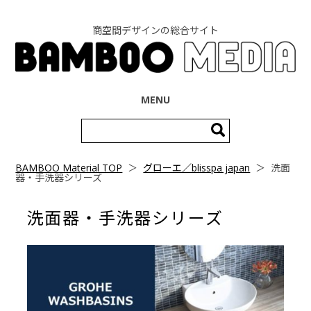
商空間デザインの総合サイト
コンテンツへ移動
MENU
検
索:
BAMBOO Material TOP
＞
グローエ／blisspa japan
＞
洗面
器・手洗器シリーズ
洗面器・手洗器シリーズ