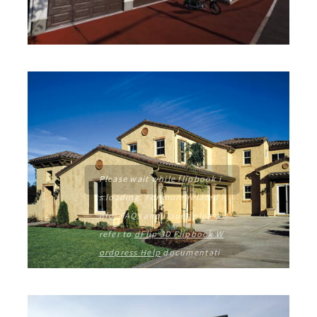
Please wait while flipbook i
s loading. For more related i
nfo, FAQs and issues please
refer to
dFlip 3D Flipbook W
ordpress Help
documentati
on.