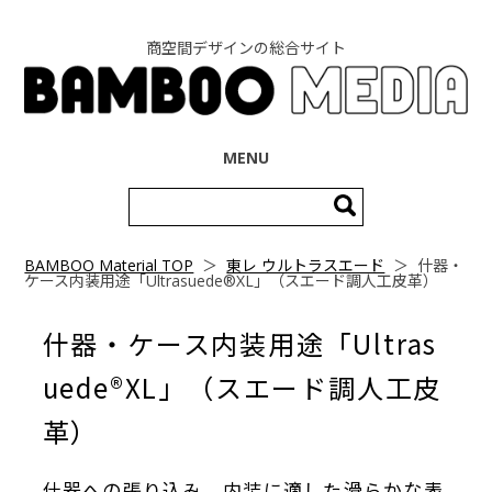
商空間デザインの総合サイト
コンテンツへ移動
MENU
検
索:
BAMBOO Material TOP
＞
東レ ウルトラスエード
＞
什器・
ケース内装用途「Ultrasuede®️XL」（スエード調人工皮革）
什器・ケース内装用途「Ultras
uede®️XL」（スエード調人工皮
革）
什器への張り込み、内装に適した滑らかな表