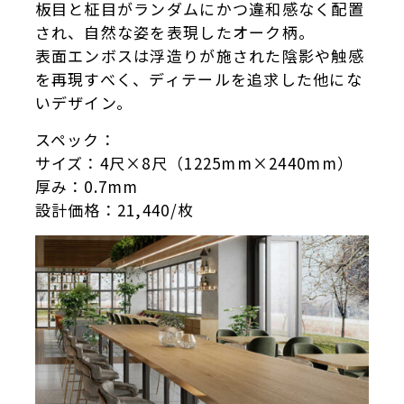
板目と柾目がランダムにかつ違和感なく配置
され、自然な姿を表現
したオーク柄。
表面エンボスは浮造りが施された陰影や触感
を再現すべく、ディテ
ールを追求した他にな
いデザイン。
スペック：
サイズ：4尺×8尺（1225mm×2440mm）
厚み：0.7mm
設計価格：21,440/枚