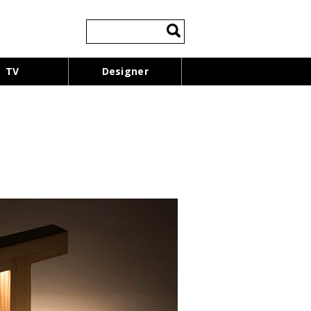
検
索:
TV
Designer