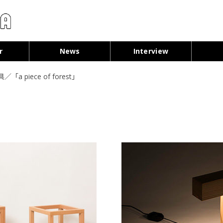
コンテンツへ移動
r
News
Interview
「a piece of forest」
」
）