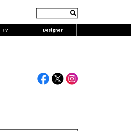
検
索:
TV
Designer