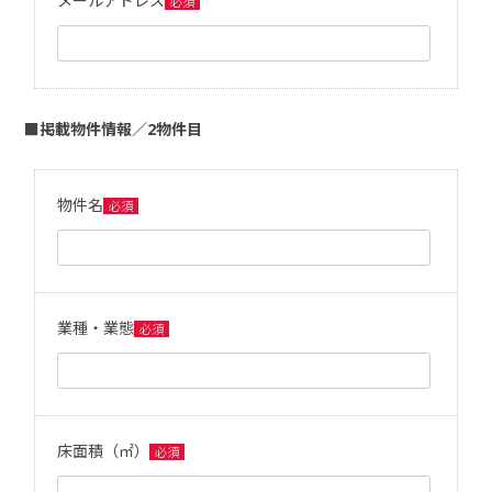
メールアドレス
必須
■掲載物件情報／2物件目
物件名
必須
業種・業態
必須
床面積（㎡）
必須