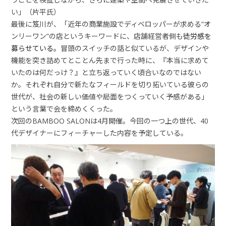
い」（片平氏）
最後に笈川が、「近年の商業施設でディベロッパーが求める“オ
ンリーワン”の店というキーワードに、店舗経営者側も
徒労感を
募らせている。
冒頭のスイッチの話と似ているが、デザインや
機能を突き詰めてとことん先まで行った時に、『本当に求めて
いたのは何だっけ？』と立ち返っていく頃合いなのではない
か。それぞれ自分で新たなフィールドを切り拓いている彼らの
世代が、社会の新しい価値や局面をつくっていく予感がある」
という言葉で会を締めくくった。
次回のBAMBOO SALONは4月開催。今回の一つ上の世代、40
代デザイナーにフィーチャーした内容を予定している。