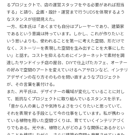
るプロジェクトで、店の運営スタッフをやる必要があれば担当
する」と語り、企画・設計・運営まで行うUDSを体現するよう
なスタンスが垣間見えた。
一方、松本氏は「あくまでも自分はプレーヤーであり、建築家
であるという意識は持っています。しかし、これが作りたいと
いう思いよりも、使われることを第一に考えた空間、形だけで
なく、ストーリーを表現した空間を生み出すことを大事にした
い」と話す。コストを抑えるためにインターネットで素材を調
達したサンドイッチ店の屋台、DIYで仕上げたカフェ、オーナー
の好みで空間のアートを変えていけるヘアサロンなど、インテリ
アデザインの在り方そのものを問い直すようなプロジェクト
が、その言葉を裏付ける。
また、片平氏は、デザイナーの職域が変化していることに対し
て、抵抗なくプロジェクトに取り組んでいるスタンスを示す。
「昔から人の楽しさや気持ちよさをつくりたいと思っていて、
それを表現する手段として今の仕事をしています。私が携わっ
ている植物を用いた空間づくりは、育てていくインテリアづく
りでもある。光や水、植物と人がどのような関係にあるかとい
うことを検証しながら、さらに建築や空間へ発展させていきた