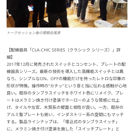
トークセッション後の懇親会風景
【配線器具「CLA-CHIC SERIES（クラシック シリーズ）」詳
細】
2017年12月に発売されたスイッチとコンセント、プレートの配
線器具シリーズ。最新の技術を導入した高機能スイッチとは異
なり、シンプルなON、OFFの機能だけを持ったレトロな印象の
形状が特徴。操作時の“カチッ”という音と指に伝わる感触が心地
良い。既存のタンブラスイッチをホワイト色にリメイク、プレ
ートはメラミン焼き付け塗装でホーローのような質感に仕上
げ、タイルや左官、木質系の壁面と相性が良い。一方、既存の
アルミ製プレートも揃い、インダストリー系の空間にもマッチ
する。製品ラインナップは、「埋込式のタンブラスイッチ」
に、メラミン焼き付け塗装を施した「スイッチプレート」と