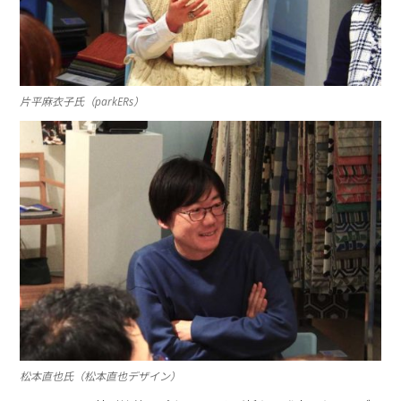
片平麻衣子氏（parkERs）
松本直也氏（松本直也デザイン）