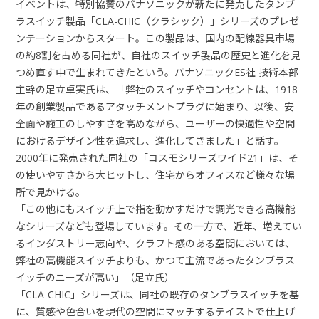
イベントは、特別協賛のパナソニックが新たに発売したタンブ
ラスイッチ製品「CLA-CHIC（クラシック）」シリーズのプレゼ
ンテーションからスタート。この製品は、国内の配線器具市場
の約8割を占める同社が、自社のスイッチ製品の歴史と進化を見
つめ直す中で生まれてきたという。パナソニックES社 技術本部
主幹の足立卓実氏は、「弊社のスイッチやコンセントは、1918
年の創業製品であるアタッチメントプラグに始まり、以後、安
全面や施工のしやすさを高めながら、ユーザーの快適性や空間
におけるデザイン性を追求し、進化してきました」と話す。
2000年に発売された同社の「コスモシリーズワイド21」は、そ
の使いやすさから大ヒットし、住宅からオフィスなど様々な場
所で見かける。
「この他にもスイッチ上で指を動かすだけで調光できる高機能
なシリーズなども登場しています。その一方で、近年、増えてい
るインダストリー志向や、クラフト感のある空間においては、
弊社の高機能スイッチよりも、かつて主流であったタンブラス
イッチのニーズが高い」（足立氏）
「CLA-CHIC」シリーズは、同社の既存のタンブラスイッチを基
に、質感や色合いを現代の空間にマッチするテイストで仕上げ