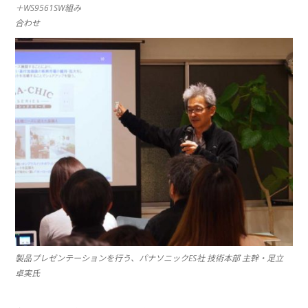
＋WS9561SW組み
合わせ
製品プレゼンテーションを行う、パナソニックES社 技術本部 主幹・足立
卓実氏