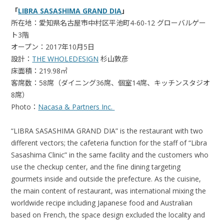
「
LIBRA SASASHIMA GRAND DIA
」
所在地：愛知県名古屋市中村区平池町4-60-12 グローバルゲー
ト3階
オープン：2017年10月5日
設計：
THE WHOLEDESIGN
杉山敦彦
床面積：219.98㎡
客席数：58席（ダイニング36席、個室14席、キッチンスタジオ
8席）
Photo：
Nacasa & Partners Inc.
“LIBRA SASASHIMA GRAND DIA” is the restaurant with two
different vectors; the cafeteria function for the staff of “Libra
Sasashima Clinic” in the same facility and the customers who
use the checkup center, and the fine dining targeting
gourmets inside and outside the prefecture. As the cuisine,
the main content of restaurant, was international mixing the
worldwide recipe including Japanese food and Australian
based on French, the space design excluded the locality and