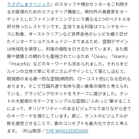
ラささしまクリニック
」のスタッフや検診センターをご利用す
るお客様のためのカフェテリア機能と、県内外の美食家をター
ゲットとしたファインダイニングという異なる2つのベクトルを
併せ持ったレストランです。主役である料理はフレンチをベー
スに和食、オーストラリアンなど世界各地のレシピを織り交ぜ
たインターナショナルキュイジーヌであるため、空間デザイン
は地域性を排除し、料理の個性を引き立たせています。また医
療や健康との関わりも重視されているため「Clean」「Warm」
「Peaceful」などのキーワードも求められました。それらをビ
ルインの立地で単にモダニズムデザインとして落とし込むと、
既視感のある画一的な空間(病院的、ローコスト的)になる恐れも
あります。そこで万国共通で気持ち良い食事の場所と考えられ
ている、グランピングのテントをモチーフに選びました。テン
トの大屋根のモチーフをシンプルな空間に“ふわっと”乗せること
によって、オリジナリティーのあるビジュアルでありながら全て
のキーワードを満たしています。更に、テントのビジュアルが
旅を連想させることで、食のコンセプトを最大化できたと考え
ます。（杉山敦彦／
THE WHOLEDESIGN
）