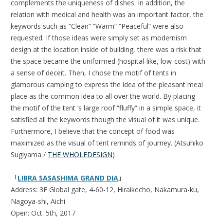
complements the uniqueness of dishes. In addition, the
relation with medical and health was an important factor, the
keywords such as “Clean” “Warm” “Peaceful” were also
requested. If those ideas were simply set as modernism
design at the location inside of building, there was a risk that
the space became the uniformed (hospital-like, low-cost) with
a sense of deceit. Then, I chose the motif of tents in
glamorous camping to express the idea of the pleasant meal
place as the common idea to all over the world. By placing
the motif of the tent ‘s large roof “fluffy” in a simple space, it
satisfied all the keywords though the visual of it was unique.
Furthermore, I believe that the concept of food was
maximized as the visual of tent reminds of journey. (Atsuhiko
Sugiyama /
THE WHOLEDESIGN
)
「
LIBRA SASASHIMA GRAND DIA
」
Address: 3F Global gate, 4-60-12, Hiraikecho, Nakamura-ku,
Nagoya-shi, Aichi
Open: Oct. 5th, 2017