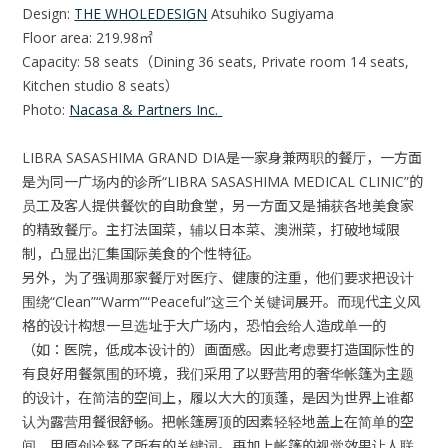
Design:
THE WHOLEDESIGN
Atsuhiko Sugiyama
Floor area: 219.98㎡
Capacity: 58 seats（Dining 36 seats, Private room 14 seats,
Kitchen studio 8 seats）
Photo:
Nacasa & Partners Inc.
LIBRA SASASHIMA GRAND DIA是一家身兼两职的餐厅，一方面
是为同一广场内的诊所“LIBRA SASASHIMA MEDICAL CLINIC”的
员工及客人提供餐饮的自助食堂，另一方面又是捕获各地美食家
的精致餐厅。主打法国菜，辅以日本菜、澳洲菜，打破地域限
制，凸显出汇集国际美食的个性特征。
另外，为了强调那家餐厅对医疗、健康的注重，他们要求把设计
围绕“Clean”“Warm”“Peaceful”这三个关键词展开。而现代主义风
格的设计构想一旦选址于大广场内，恐怕会给人造成单一的
（如：医院，低成本设计的）画面感。因此考虑要打造国际性的
有良好用餐氛围的环境，我们采用了以野营用的奢华帐篷为主题
的设计，在简洁的空间上，履以大大的顶蓬，是因为世界上谁都
认为露营用餐很舒畅。把帐篷房顶的因素轻轻地盖上在简单的空
间，用原创诠释了所有的关键词。再加上帐篷的视觉效果让人联