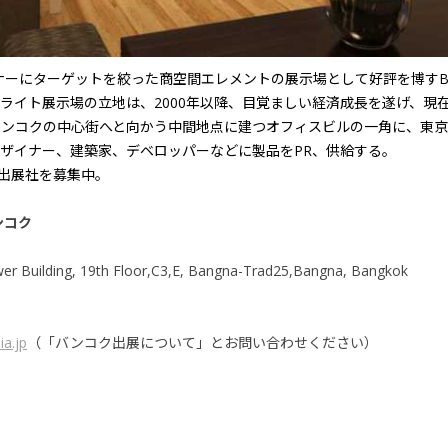
イナーにターゲットを絞った商空間エレメントの展示場として好評を博すBA
ライト展示場の立地は、2000年以降、目覚ましい経済成長を遂げ、現
ンコクの中心街へと向かう中間地点に建つオフィスビルの一角に、東京
ザイナー、建築家、デベロッパーなどに製品をPR、供給する。
も出展社を募集中。
ンコク
ilding, 19th Floor,C3,E, Bangna-Trad25,Bangna, Bangkok
a.jp
（「バンコク出展について」とお問い合わせください）