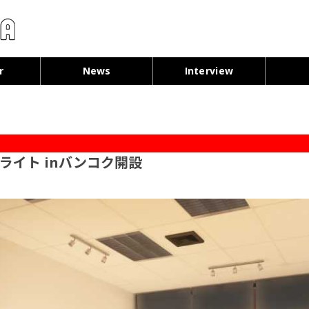
コンテンツへ移動
r
News
Interview
テライト inバンコク開設