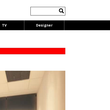
検
索:
TV
Designer