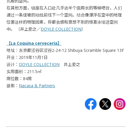
式般的空间。
在其他方面，镇座在入口处几乎达半个圆周长的等候吧台，人们
通过一条缓坡的动线前往下一个空间。结合像漂浮在空中的地理
位置这样的物理因素，将都会感和意想不到的惊喜浓缩进空间
中。 （井上爱之／
DOYLE COLLECTION
）
【La Coquina cervecería】
地址：东京都涩谷区涩谷2-24-12 Shibuya Scramble Square 13F
开业：2019年11月1日
设计：
DOYLE COLLECTION
井上爱之
实用面积：211.5㎡
席位数：84席
摄影：
Nacasa & Partners