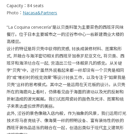
Capacity：84 seats
Photo：
Nacasa&Partners
“La Coquina cervecería”是以贝类料理为主要菜色的西班牙风味
餐厅。位于日本主要城市之一的涩谷市中心一栋新建商业大楼的
高楼层。
设计的特征是将贝壳中获得的灵感, 转换成装修材料、图案和形
式, 并融合与海洋密切相关的西班牙加泰罗尼亚文化, 将贝类、西
班牙和海洋结合在一起, 营造出三位一体般非凡的感觉。从关键
字“贝壳”中，进行“虽然外观看起来都一样却没有一个贝壳是相同
的”或“堆积时的视觉效果”等设计转换工作，以及专注于“如果我是
贝壳”这样的思考模式。其中之一是运用在天花板的设计。从贝壳
所在的海底向上看时，仿佛看见由于海面的波动以及光的反射和
折射造成的波光粼粼。我们试图用瓷砖的颜色及光泽、图案和镜
子来表达虚拟世界的美丽。
此外, 涩谷的景色像融入店内般，作为抽象的风景，我们运用灯光
技术将马赛克镜子、像海葵一样的照明设备、富有装饰性的铁的
西班牙装饰品适当的融合在一起，创造出类似于现代主义建筑形