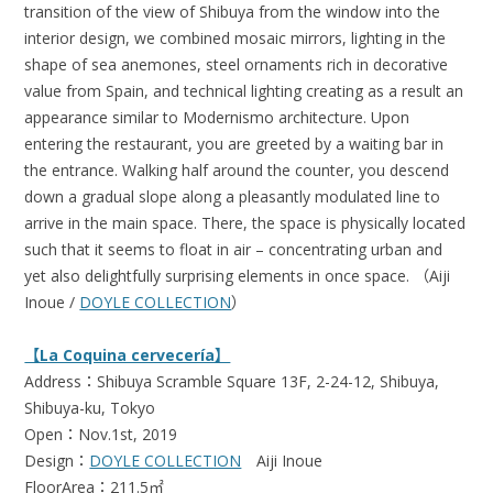
transition of the view of Shibuya from the window into the
interior design, we combined mosaic mirrors, lighting in the
shape of sea anemones, steel ornaments rich in decorative
value from Spain, and technical lighting creating as a result an
appearance similar to Modernismo architecture. Upon
entering the restaurant, you are greeted by a waiting bar in
the entrance. Walking half around the counter, you descend
down a gradual slope along a pleasantly modulated line to
arrive in the main space. There, the space is physically located
such that it seems to float in air – concentrating urban and
yet also delightfully surprising elements in once space. （Aiji
Inoue /
DOYLE COLLECTION
）
【La Coquina cervecería】
Address：Shibuya Scramble Square 13F, 2-24-12, Shibuya,
Shibuya-ku, Tokyo
Open：Nov.1st, 2019
Design：
DOYLE COLLECTION
Aiji Inoue
FloorArea：211.5㎡