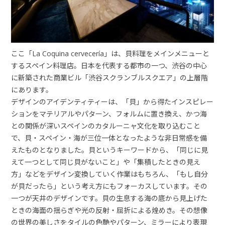
ここ「La Coquina cervecería」は、貝料理をメインメニューと
するスペイン料理店。日本を代表する都市の一つ、渋谷の中心
に新築された商業ビル「渋谷スクランブルスクエア」の上層階
にあります。
デザインのアイデンティティーは、「貝」から得たインスピレー
ションをマテリアルやパターン、フォルムに置き換え、かつ海
との関係が深いスペインのカタルーニャ文化を取り込むこと
で、貝・スペイン・海が三位一体となったような非日常感を備
えたものとなりました。貝というキーワードから、「同じに見
えて一つとして同じ貝がないこと」や「集積したときの見え
方」などをデザイン変換していく作業はもちろん、「もし自分
が貝だったら」という考え方にもフォーカスしています。その
一つが天井のデザインです。貝の生息する海の底から見上げた
ときの海面の揺らぎや光の反射・屈折による煌めき。その想像
の世界の美しさをタイルの色艶やパターン、ミラーにより表現