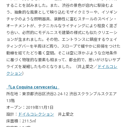
することを試みました。また、渋谷の景色が店内に馴染むよ
う、抽象的な風景として映り込むモザイクミラーや、イソギン
チャクのような照明器具、装飾性に富むスチールのスペイン・
オーナメントが、テクニカルなライティングにより程良く混ざ
り合い、必然的にモデルニスモ建築の様式にも似たクリエーシ
ョンが生まれました。その他、エントランスに鎮座するウェイ
ティングバーを半周ほど周り、スロープで緩やかに抑揚をつけた
動線を経てたどり着く空間。そこは空に浮かぶような立地条件
に基づく物理的な要素も相まって、都会的で、思いがけないサプ
ライズを凝縮したものとなりました。（井上愛之／
ドイルコレ
クション
）
「La Coquina cervecería」
所在地：東京都渋谷区渋谷2-24-12 渋谷スクランブルスクエア
13階
オープン：2019年11月1日
設計：
ドイルコレクション
井上愛之
床面積：211.5㎡