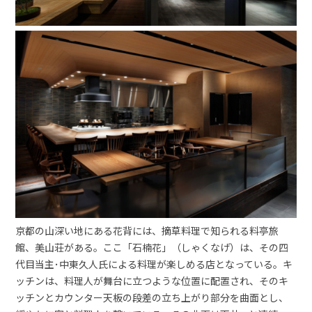
京都の山深い地にある花背には、摘草料理で知られる料亭旅
館、美山荘がある。ここ「石楠花」（しゃくなげ）は、その四
代目当主･中東久人氏による料理が楽しめる店となっている。キ
ッチンは、料理人が舞台に立つような位置に配置され、そのキ
ッチンとカウンター天板の段差の立ち上がり部分を曲面とし、