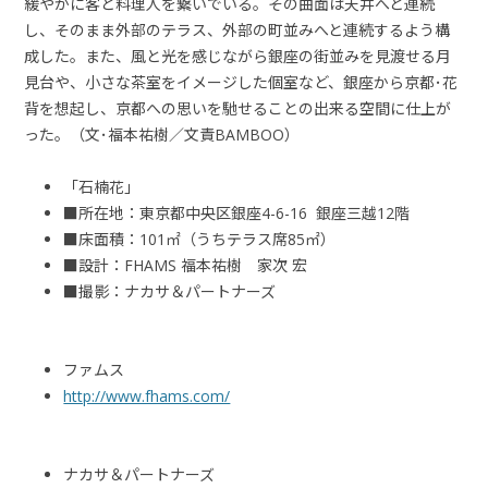
緩やかに客と料理人を繋いでいる。その曲面は天井へと連続
し、そのまま外部のテラス、外部の町並みへと連続するよう構
成した。また、風と光を感じながら銀座の街並みを見渡せる月
見台や、小さな茶室をイメージした個室など、銀座から京都･花
背を想起し、京都への思いを馳せることの出来る空間に仕上が
った。（文･福本祐樹／文責
BAMBOO
）
「石楠花」
■所在地：東京都中央区銀座
4-6-16
銀座三越
12
階
■床面積：
101
㎡（うちテラス席
85
㎡）
■設計：
FHAMS
福本祐樹 家次 宏
■撮影：ナカサ＆パートナーズ
ファムス
http://www.fhams.com/
ナカサ＆パートナーズ