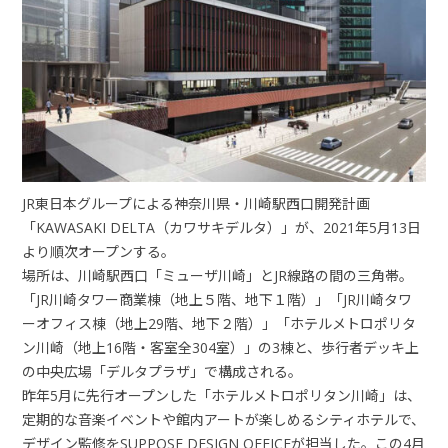
JR東日本グループによる神奈川県・川崎駅西口開発計画
「KAWASAKI DELTA（カワサキデルタ）」が、2021年5月13日
より順次オープンする。
場所は、川崎駅西口「ミューザ川崎」とJR線路の間の三角帯。
「JR川崎タワー商業棟（地上５階、地下１階）」「JR川崎タワ
ーオフィス棟（地上29階、地下２階）」「ホテルメトロポリタ
ン川崎（地上16階・客室全304室）」の3棟と、歩行者デッキ上
の中央広場「デルタプラザ」で構成される。
昨年5月に先行オープンした「ホテルメトロポリタン川崎」は、
定期的な音楽イベントや館内アートが楽しめるシティホテルで、
デザイン監修をSUPPOSE DESIGN OFFICEが担当した。この4月