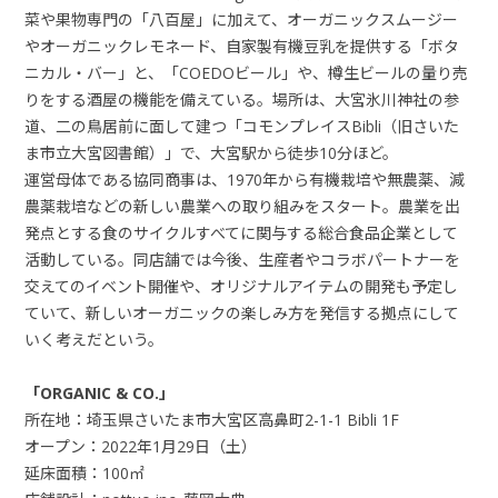
菜や果物専門の「八百屋」に加えて、オーガニックスムージー
やオーガニックレモネード、自家製有機豆乳を提供する「ボタ
ニカル・バー」と、「
COEDO
ビール」や、樽生ビールの量り売
りをする酒屋の機能を備えている。場所は、大宮氷川神社の参
道、二の鳥居前に面して建つ「コモンプレイス
Bibli
（旧さいた
ま市立大宮図書館）」で、大宮駅から徒歩
10
分ほど。
運営母体である協同商事は、
1970
年から有機栽培や無農薬、減
農薬栽培などの新しい農業への取り組みをスタート。農業を出
発点とする食のサイクルすべてに関与する総合食品企業として
活動している。同店舗では今後、生産者やコラボパートナーを
交えてのイベント開催や、オリジナルアイテムの開発も予定し
ていて、新しいオーガニックの楽しみ方を発信する拠点にして
いく考えだという。
「
ORGANIC & CO.
」
所在地：埼玉県さいたま市大宮区高鼻町
2-1-1 Bibli 1F
オープン：
2022
年
1
月
29
日（土）
延床面積：
100
㎡