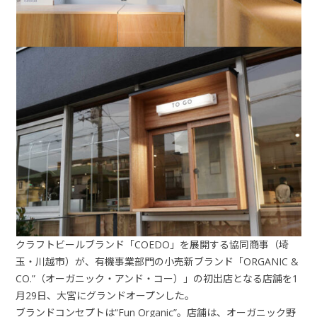
クラフトビールブランド「
COEDO
」を展開する協同商事（埼
玉・川越市）が、有機事業部門の小売新ブランド「
ORGANIC &
CO.”
（オーガニック・アンド・コー）」の初出店となる店舗を
1
月
29
日、大宮にグランドオープンした。
ブランドコンセプトは“
Fun Organic”
。店舗は、オーガニック野