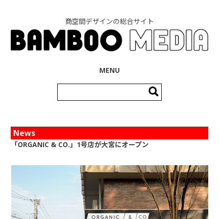
商空間デザインの総合サイト
コンテンツへ移動
MENU
検
索:
News
「ORGANIC & CO.」1号店が大宮にオープン