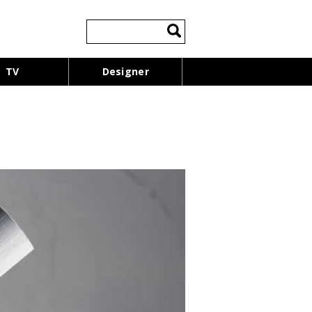
検
索:
TV
Designer