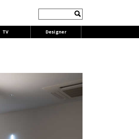
検
索:
TV
Designer