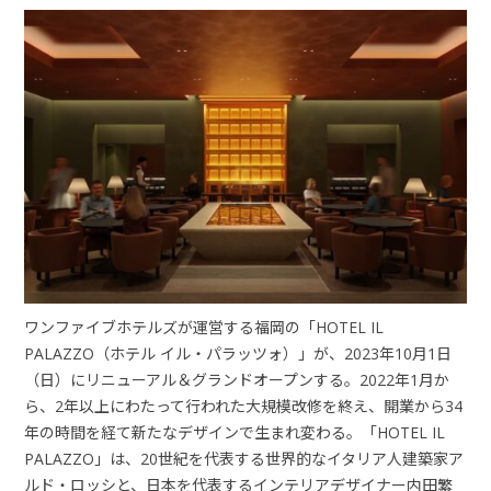
ワンファイブホテルズが運営する福岡の「HOTEL IL
PALAZZO（ホテル イル・パラッツォ）」が、2023年10月1日
（日）にリニューアル＆グランドオープンする。2022年1月か
ら、2年以上にわたって行われた大規模改修を終え、開業から34
年の時間を経て新たなデザインで生まれ変わる。「HOTEL IL
PALAZZO」は、20世紀を代表する世界的なイタリア人建築家ア
ルド・ロッシと、日本を代表するインテリアデザイナー内田繁