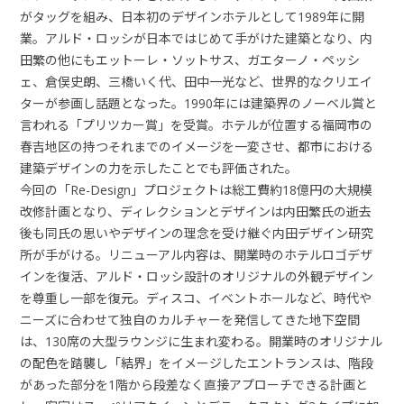
がタッグを組み、日本初のデザインホテルとして1989年に開
業。アルド・ロッシが日本ではじめて手がけた建築となり、内
田繁の他にもエットーレ・ソットサス、ガエターノ・ペッシ
ェ、倉俣史朗、三橋いく代、田中一光など、世界的なクリエイ
ターが参画し話題となった。1990年には建築界のノーベル賞と
言われる「プリツカー賞」を受賞。ホテルが位置する福岡市の
春吉地区の持つそれまでのイメージを一変させ、都市における
建築デザインの力を示したことでも評価された。
今回の「Re-Design」プロジェクトは総工費約18億円の大規模
改修計画となり、ディレクションとデザインは内田繁氏の逝去
後も同氏の思いやデザインの理念を受け継ぐ内田デザイン研究
所が手がける。リニューアル内容は、開業時のホテルロゴデザ
インを復活、アルド・ロッシ設計のオリジナルの外観デザイン
を尊重し一部を復元。ディスコ、イベントホールなど、時代や
ニーズに合わせて独自のカルチャーを発信してきた地下空間
は、130席の大型ラウンジに生まれ変わる。開業時のオリジナル
の配色を踏襲し「結界」をイメージしたエントランスは、階段
があった部分を1階から段差なく直接アプローチできる計画と