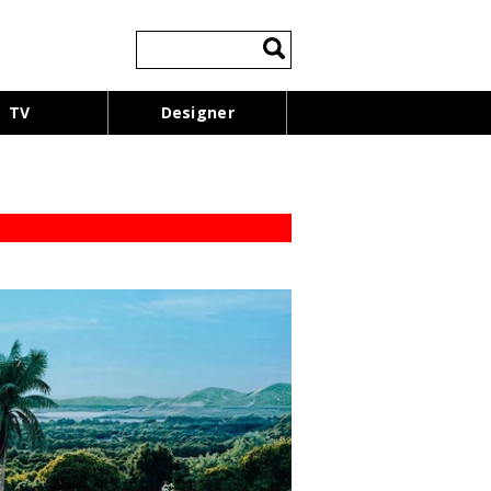
検
索:
TV
Designer