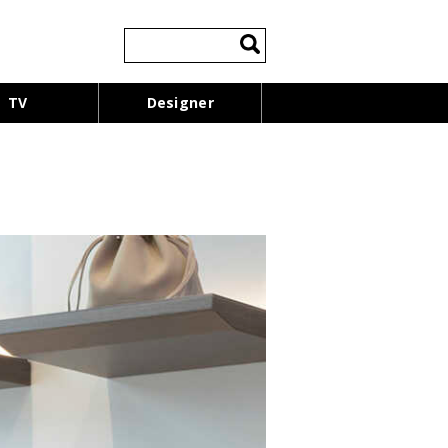
検
索:
TV
Designer