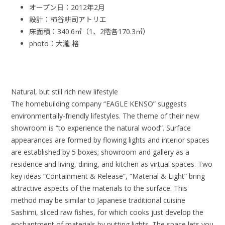
オープン日：2012年2月
設計：柿谷耕司アトリエ
床面積：340.6㎡（1、2階各170.3㎡）
photo：大瀧 格
Natural, but still rich new lifestyle
The homebuilding company “EAGLE KENSO” suggests
environmentally-friendly lifestyles. The theme of their new
showroom is “to experience the natural wood”. Surface
appearances are formed by flowing lights and interior spaces
are established by 5 boxes; showroom and gallery as a
residence and living, dining, and kitchen as virtual spaces. Two
key ideas “Containment & Release”, “Material & Light” bring
attractive aspects of the materials to the surface. This
method may be similar to Japanese traditional cuisine
Sashimi, sliced raw fishes, for which cooks just develop the
enchantment of materials by putting lights. The space lets you