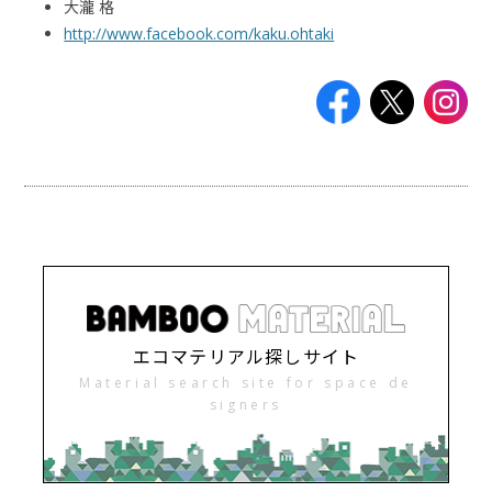
大瀧 格
http://www.facebook.com/kaku.ohtaki
エコマテリアル探しサイト
Material search site for space de
signers