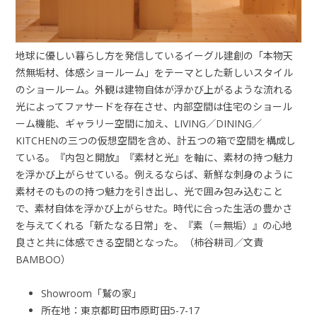
地球に優しい暮らし方を発信しているイーグル建創の「本物天
然無垢材、体感ショールーム」をテーマとした新しいスタイル
のショールーム。外観は建物自体が浮かび上がるような流れる
光によってファサードを存在させ、内部空間は住宅のショール
ーム機能、ギャラリー空間に加え、LIVING／DINING／
KITCHENの三つの仮想空間を含め、計五つの箱で空間を構成し
ている。『内包と開放』『素材と光』を軸に、素材の持つ魅力
を浮かび上がらせている。例えるならば、新鮮な刺身のように
素材そのものの持つ魅力を引き出し、光で囲み包み込むこと
で、素材自体を浮かび上がらせた。時代に合った生活の豊かさ
を与えてくれる「新たなる日常」を、『素（＝無垢）』の心地
良さと共に体感できる空間となった。（柿谷耕司／文責
BAMBOO）
Showroom「鷲の家」
所在地：東京都町田市原町田5-7-17