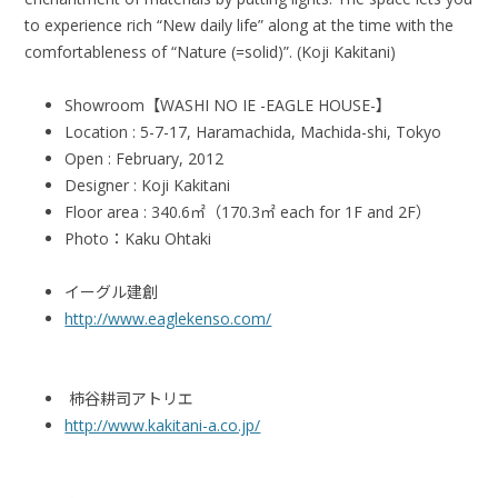
to experience rich “New daily life” along at the time with the
comfortableness of “Nature (=solid)”. (Koji Kakitani)
Showroom【WASHI NO IE -EAGLE HOUSE-】
Location : 5-7-17, Haramachida, Machida-shi, Tokyo
Open : February, 2012
Designer : Koji Kakitani
Floor area : 340.6㎡（170.3㎡ each for 1F and 2F）
Photo：Kaku Ohtaki
イーグル建創
http://www.eaglekenso.com/
柿谷耕司アトリエ
http://www.kakitani-a.co.jp/