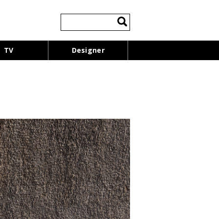
検
索:
TV
Designer