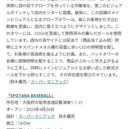
実際に目の前でグローブを作っている作業場を、第二のビジュア
ルポイントして店内センターに設置。最後に、この店舗のメイ
ンビジュアルとなるグローブタワーは、奥にお客様を引き込む
動線を意識し、店内に聳え立つようにデザインとしました。こ
のタワーには、SDGsを意識して使用済みの痛んだボールを使用
しています。店内の両サイドには前あて〈商品当て込み用〉照
明とエキスパンドメタル棚の背面に赤いLEDの照明管を配し
て、お客様の高揚感を煽るように計画。また、バットタワーの
各棚に間接照明を配することで、商品がふわっと浮き上がるよ
うに工夫し、同時にメインビジュアルとなる使い古した軟式ボ
ールを下から照らすことで、 その存在感を際立たせています。
（鈴木庸亮／
スーパーマニアック
）
「SPOTAKA BASEBALL」
所在地：大阪府大阪市浪速区敷津東1-1-21
オープン：2024年4月20日
設計：
スーパーマニアック
鈴木庸亮
施工：UnDer