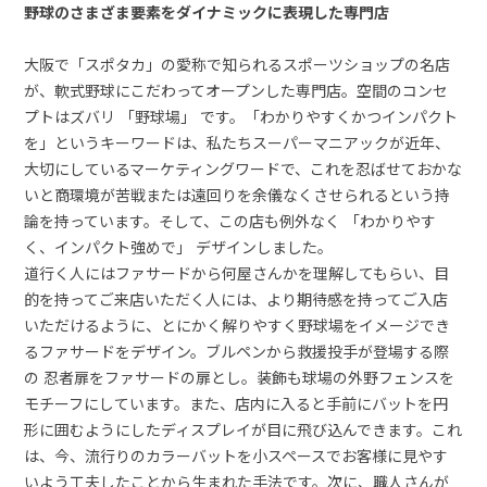
野球のさまざま要素をダイナミックに表現した専門店
大阪で「スポタカ」の愛称で知られるスポーツショップの名店
が、軟式野球にこだわってオープンした専門店。空間のコンセ
プトはズバリ 「野球場」 です。「わかりやすくかつインパクト
を」というキーワードは、私たちスーパーマニアックが近年、
大切にしているマーケティングワードで、これを忍ばせておかな
いと商環境が苦戦または遠回りを余儀なくさせられるという持
論を持っています。そして、この店も例外なく 「わかりやす
く、インパクト強めで」 デザインしました。
道行く人にはファサードから何屋さんかを理解してもらい、目
的を持ってご来店いただく人には、より期待感を持ってご入店
いただけるように、とにかく解りやすく野球場をイメージでき
るファサードをデザイン。ブルペンから救援投手が登場する際
の 忍者扉をファサードの扉とし。装飾も球場の外野フェンスを
モチーフにしています。また、店内に入ると手前にバットを円
形に囲むようにしたディスプレイが目に飛び込んできます。これ
は、今、流行りのカラーバットを小スペースでお客様に見やす
いよう工夫したことから生まれた手法です。次に、職人さんが