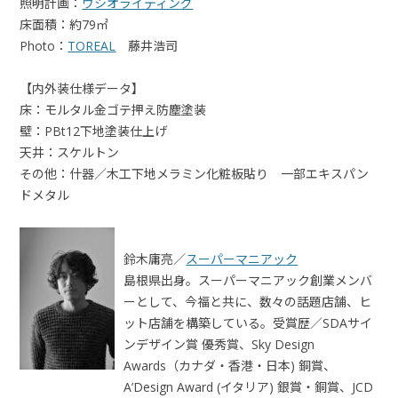
照明計画：
ウシオライティング
床面積：約79㎡
Photo：
TOREAL
藤井浩司
【内外装仕様データ】
床：モルタル金ゴテ押え防塵塗装
壁：PBt12下地塗装仕上げ
天井：スケルトン
その他：什器／木工下地メラミン化粧板貼り 一部エキスパン
ドメタル
鈴木庸亮／
スーパーマニアック
島根県出身。スーパーマニアック創業メンバ
ーとして、今福と共に、数々の話題店舗、ヒ
ット店舗を構築している。受賞歴／SDAサイ
ンデザイン賞 優秀賞、Sky Design
Awards（カナダ・香港・日本) 銅賞、
A’Design Award (イタリア) 銀賞・銅賞、JCD