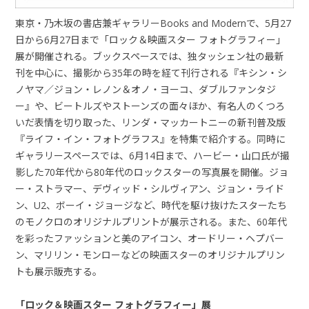
東京・乃木坂の書店兼ギャラリーBooks and Modernで、5月27
日から6月27日まで「ロック＆映画スター フォトグラフィー」
展が開催される。ブックスペースでは、独タッシェン社の最新
刊を中心に、撮影から35年の時を経て刊行される『キシン・シ
ノヤマ／ジョン・レノン＆オノ・ヨーコ、ダブルファンタジ
ー』や、ビートルズやストーンズの面々ほか、有名人のくつろ
いだ表情を切り取った、リンダ・マッカートニーの新刊普及版
『ライフ・イン・フォトグラフス』を特集で紹介する。同時に
ギャラリースペースでは、6月14日まで、ハービー・山口氏が撮
影した70年代から80年代のロックスターの写真展を開催。ジョ
ー・ストラマー、デヴィッド・シルヴィアン、ジョン・ライド
ン、U2、ボーイ・ジョージなど、時代を駆け抜けたスターたち
のモノクロのオリジナルプリントが展示される。また、60年代
を彩ったファッションと美のアイコン、オードリー・ヘプバー
ン、マリリン・モンローなどの映画スターのオリジナルプリン
トも展示販売する。
「ロック＆映画スター フォトグラフィー」展