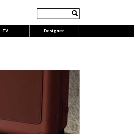
検
索:
TV
Designer