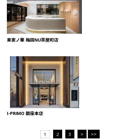
果実ノ華 梅田NU茶屋町店
I-PRIMO 銀座本店
1
2
3
>
>>