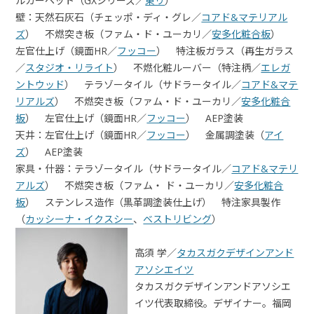
ルカーペット（GXシリーズ／
東リ
）
壁：天然石灰石（チェッポ・ディ・グレ／
コアド&マテリアル
ズ
） 不燃突き板（ファム・ド・ユーカリ／
安多化粧合板
）
左官仕上げ（鏡面HR／
フッコー
） 特注板ガラス（再生ガラス
／
スタジオ・リライト
） 不燃化粧ルーバー（特注柄／
エレガ
ントウッド
） テラゾータイル（サドラータイル／
コアド&マテ
リアルズ
） 不燃突き板（ファム・ド・ユーカリ／
安多化粧合
板
） 左官仕上げ（鏡面HR／
フッコー
） AEP塗装
天井：左官仕上げ（鏡面HR／
フッコー
） 金属調塗装（
アイ
ズ
） AEP塗装
家具・什器：テラゾータイル（サドラータイル／
コアド&マテリ
アルズ
） 不燃突き板（ファム・ ド・ユーカリ／
安多化粧合
板
） ステンレス造作（黒革調塗装仕上げ） 特注家具製作
（
カッシーナ・イクスシー
、
ベストリビング
）
高須 学／
タカスガクデザインアンド
アソシエイツ
タカスガクデザインアンドアソシエ
イツ代表取締役。デザイナー。福岡