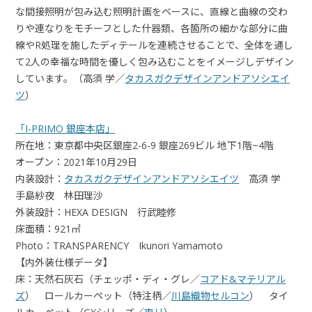
な間接照明が包み込む照明計画をベースに、直線と曲線の交わ
りや連なりをモチーフとした什器類、各箇所の細かな部分に曲
線やR処理を施したディテールを連続させることで、全体を通し
て2人の幸福な時間を優しく包み込むことをイメージしデザイン
しています。（高須 学／
タカスガクデザインアンドアソシエイ
ツ
）
「I-PRIMO 銀座本店」
所在地：東京都中央区銀座2-6-9 銀座269ビル 地下1階~4階
オープン：2021年10月29日
内装設計：
タカスガクデザインアンドアソシエイツ
高須 学
手島紗夜 林田理沙
外装設計：HEXA DESIGN 行武睦修
床面積：921㎡
Photo：TRANSPARENCY Ikunori Yamamoto
【内外装仕様データ】
床：天然石灰石（チェッポ・ディ・グレ／
コアド&マテリアル
ズ
） ロールカーペット（特注柄／
川島織物セルコン
） タイ