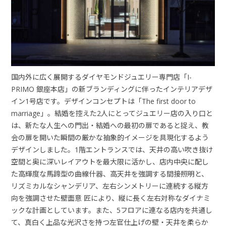
国内外に広く展開するダイヤモンドジュエリー専門店「I-
PRIMO 銀座本店」の新ブランディングに伴ったインテリアデザ
イン1号店です。デザインコンセプトは「The first door to
marriage」。結婚を控えた2人にとってジュエリー店の入り口と
は、新たな人生への門出・結婚への最初の扉であると捉え、教
会の扉を開いた瞬間の厳かな抽象的イメージを具現化するよう
デザインしました。1階エントランスでは、天井の高い吹き抜け
空間と奥に深いレイアウトを最大限に活かし、店内中央に配し
た高輝度な馬蹄型の曲線什器、高天井を強調する間接照明と、
リズミカルなシャンデリア、左右シンメトリーに連続する縦方
向を強調させた壁面意 匠により、縦に長く左右対称なダイナミ
ックな計画としています。また、5フロアに連なる店内を共通し
て、真白く上品な光沢さを持つ左官仕上げの壁・天井を柔らか